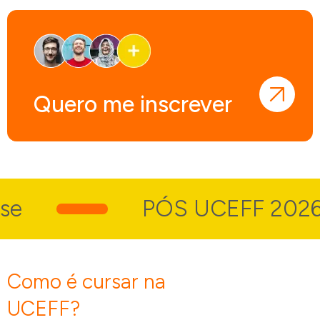
Quero me inscrever
PÓS UCEFF 2026
Como é cursar
na
UCEFF?