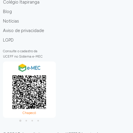
Colégio Itapiranga
Blog
Notícias
Aviso de privacidade
LGPD
Consulte o cadastro da
UCEFF no Sistema e-MEC
Chapecó
Itapiranga
C