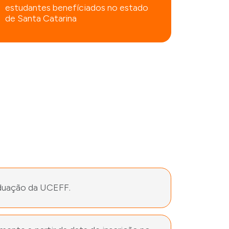
estudantes benefíciados no estado
de Santa Catarina
raduação da UCEFF.