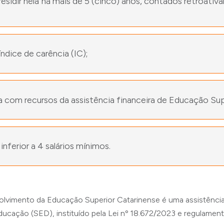
esidir nela há mais de 5 (cinco) anos, contados retroativa
ndice de carência (IC);
a com recursos da assistência financeira de Educação Su
 inferior a 4 salários mínimos.
imento da Educação Superior Catarinense é uma assistência f
Educação (SED), instituído pela Lei nº 18.672/2023 e regulamen