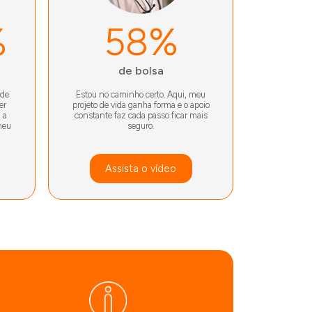
%
58%
de bolsa
 de
Estou no caminho certo. Aqui, meu
er
projeto de vida ganha forma e o apoio
 a
constante faz cada passo ficar mais
meu
seguro.
Assista o vídeo