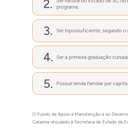
2.
Ser natural do Estado de SC ou r
programa;
3.
Ser hipossuficiente, segundo o í
4.
Ser a primeira graduação cursad
5.
Possuir renda familiar per capita
O Fundo de Apoio à Manutenção e ao Desenvolv
Catarina vinculado à Secretaria de Estado da 