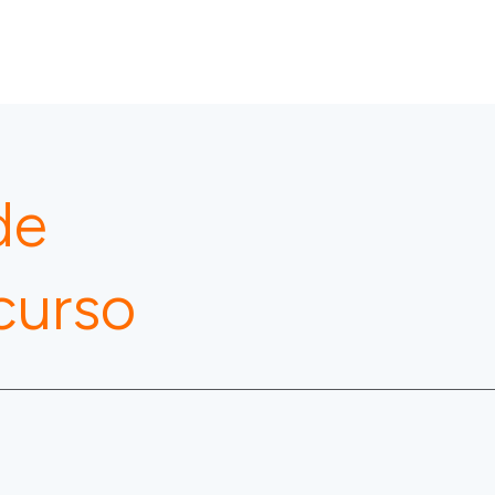
de
 curso