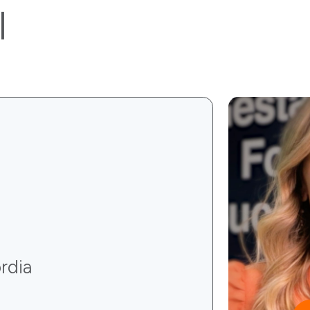
l
rdia