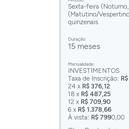
Sexta-feira (Noturno
(Matutino/Vespertino
quinzenais
Duração:
15 meses
Mensalidade:
INVESTIMENTOS
Taxa de Inscrição:
R$
24 x
R$ 376,12
18 x
R$ 487,25
12 x
R$ 709,90
6 x
R$ 1.378,66
À vista:
R$ 799
0,00