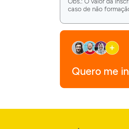
Obs.: O valor da insc
caso de não formaçã
Quero me in