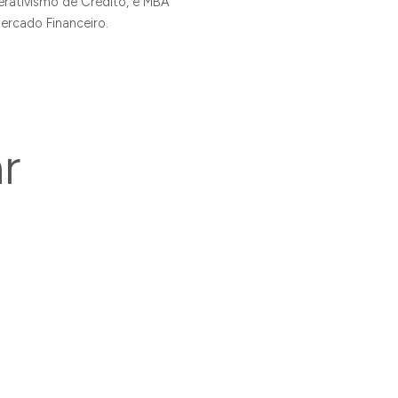
rativismo de Crédito, e MBA
ercado Financeiro.
r