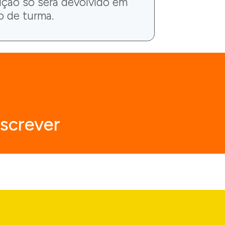
rição só será devolvido em
o de turma.
screver