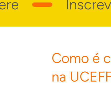
e
Inscreva-
Como é c
na UCEF