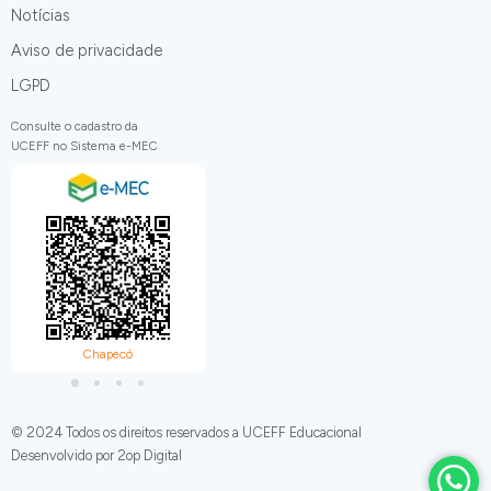
Notícias
Aviso de privacidade
LGPD
Consulte o cadastro da
UCEFF no Sistema e-MEC
Chapecó
Itapiranga
C
© 2024 Todos os direitos reservados a UCEFF Educacional
Desenvolvido por 2op Digital