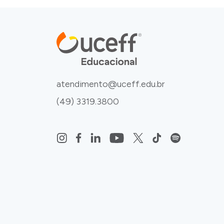
atendimento@uceff.edu.br
(49) 3319.3800