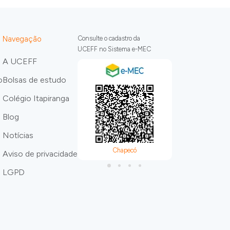
Navegação
Consulte o cadastro da
UCEFF no Sistema e-MEC
A UCEFF
o
Bolsas de estudo
Colégio Itapiranga
Blog
Notícias
Chapecó
Itapira
Aviso de privacidade
LGPD