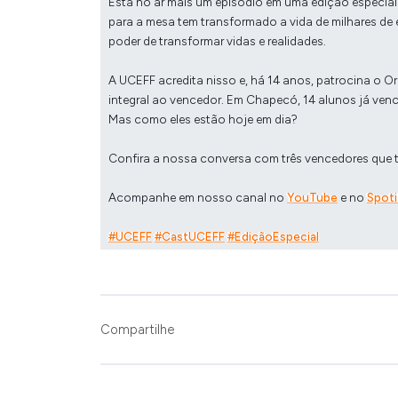
Está no ar mais um episódio em uma edição especia
para a mesa tem transformado a vida de milhares de
poder de transformar vidas e realidades.
A UCEFF acredita nisso e, há 14 anos, patrocina o 
integral ao vencedor. Em Chapecó, 14 alunos já ve
Mas como eles estão hoje em dia?
Confira a nossa conversa com três vencedores que 
Acompanhe em nosso canal no
YouTube
e no
Spoti
#UCEFF⁠⁠⁠⁠
⁠⁠⁠⁠
#CastUCEFF⁠⁠⁠⁠
⁠⁠⁠⁠
#EdiçãoEspecial
Compartilhe