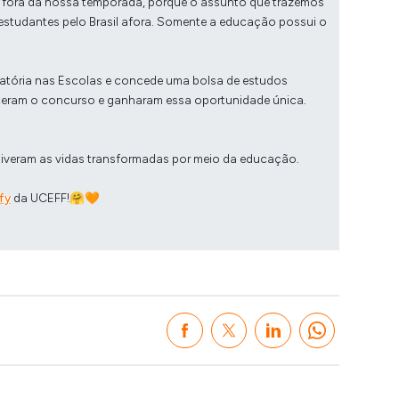
l fora da nossa temporada, porque o assunto que trazemos
 estudantes pelo Brasil afora. Somente a educação possui o
Oratória nas Escolas e concede uma bolsa de estudos
nceram o concurso e ganharam essa oportunidade única.
tiveram as vidas transformadas por meio da educação.
fy
da UCEFF!🤗🧡