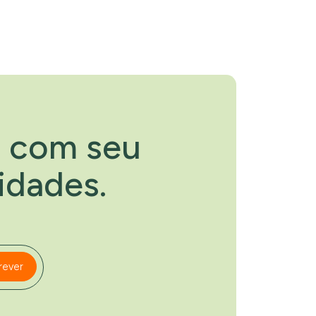
e com seu
idades.
rever