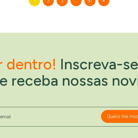
1
2
3
…
51
»
r dentro!
Inscreva-s
 e receba nossas nov
il
Quero me insc