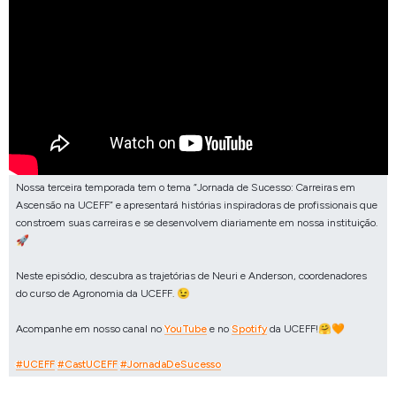
Nossa terceira temporada tem o tema “Jornada de Sucesso: Carreiras em
Ascensão na UCEFF” e apresentará histórias inspiradoras de profissionais que
constroem suas carreiras e se desenvolvem diariamente em nossa instituição.
🚀
Neste episódio, descubra as trajetórias de Neuri e Anderson, coordenadores
do curso de Agronomia da UCEFF. 😉
Acompanhe em nosso canal no
YouTube
e no
Spotify
da UCEFF!🤗🧡
#UCEFF⁠⁠⁠⁠
⁠⁠⁠⁠
#CastUCEFF⁠⁠⁠⁠
⁠⁠⁠⁠
#JornadaDeSucesso⁠⁠