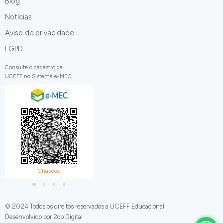
Blog
Notícias
Aviso de privacidade
LGPD
Consulte o cadastro da
UCEFF no Sistema e-MEC
Chapecó
Itapiranga
C
© 2024 Todos os direitos reservados a UCEFF Educacional
Desenvolvido por 2op Digital