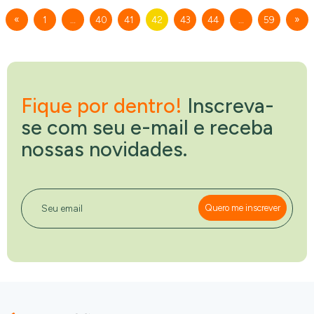
«
»
1
…
40
41
42
43
44
…
59
Fique por dentro!
Inscreva-
se com seu e-mail e receba
nossas novidades.
Seu email
Quero me inscrever