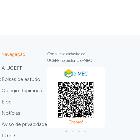
Navegação
Consulte o cadastro da
UCEFF no Sistema e-MEC
A UCEFF
o
Bolsas de estudo
Colégio Itapiranga
Blog
Notícias
Chapecó
Itapira
Aviso de privacidade
LGPD