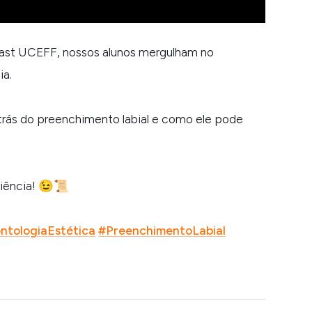
Cast UCEFF, nossos alunos mergulham no
ia.
trás do preenchimento labial e como ele pode
riência! 😉📜
ntologiaEstética
#PreenchimentoLabial