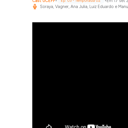
Cast UCEFF
•
•
Em 17 set 
Ep. 03 - Temporada 02
Soraya, Vagner, Ana Julia, Luiz Eduardo e Manu