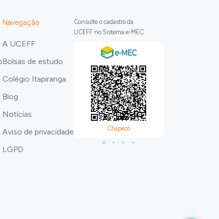
Navegação
Consulte o cadastro da
UCEFF no Sistema e-MEC
A UCEFF
o
Bolsas de estudo
Colégio Itapiranga
Blog
Notícias
Chapecó
Itapira
Aviso de privacidade
LGPD