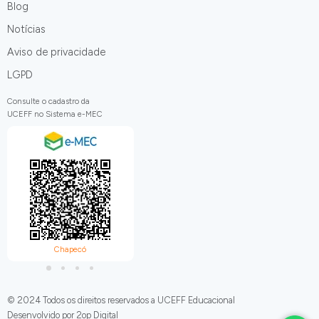
Blog
Notícias
Aviso de privacidade
LGPD
Consulte o cadastro da
UCEFF no Sistema e-MEC
Chapecó
Itapiranga
C
© 2024 Todos os direitos reservados a UCEFF Educacional
Desenvolvido por 2op Digital