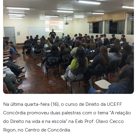
Na última quarta-feira (16), o curso de Direito da UCEFF
Concórdia promoveu duas palestras com o tema “
A relação
do Direito na vida e na escola
” na Eeb Prof. Olavo Cecco
Rigon, no Centro de Concórdia.