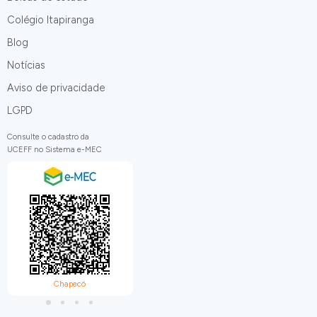
Colégio Itapiranga
Blog
Notícias
Aviso de privacidade
LGPD
Consulte o cadastro da
UCEFF no Sistema e-MEC
Chapecó
Itapiranga
C