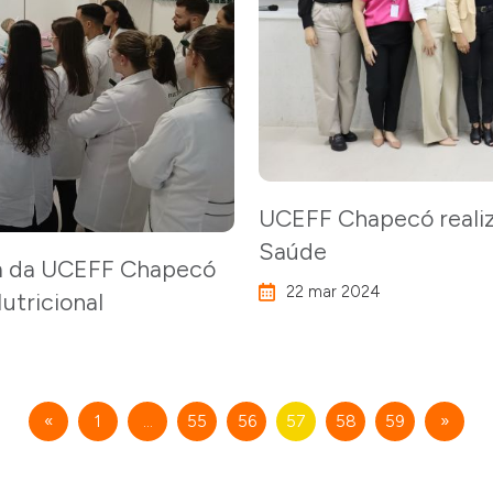
UCEFF Chapecó realiza
Saúde
m da UCEFF Chapecó
22 mar 2024
tricional
«
1
…
55
56
57
58
59
»