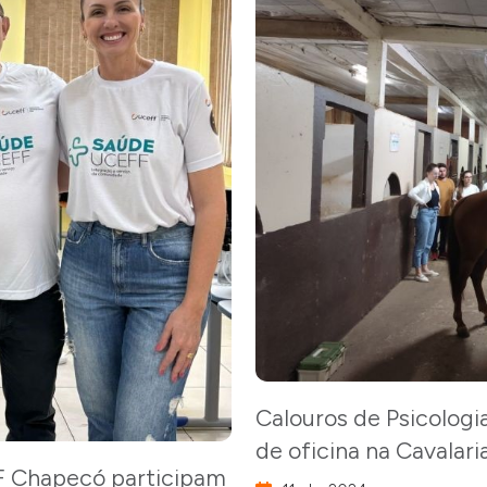
Calouros de Psicolog
de oficina na Cavalari
F Chapecó participam